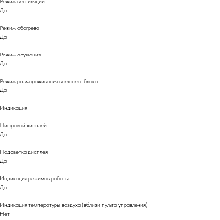
Режим вентиляции
Да
Режим обогрева
Да
Режим осушения
Да
Режим размораживания внешнего блока
Да
Индикация
Цифровой дисплей
Да
Подсветка дисплея
Да
Индикация режимов работы
Да
Индикация температуры воздуха (вблизи пульта управления)
Нет