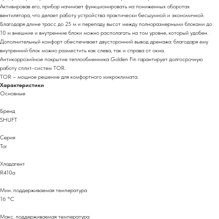
Активировав его, прибор начинает функционировать на пониженных оборотах
вентилятора, что делает работу устройства практически бесшумной и экономичной.
Благодаря длине трасс до 25 м и перепаду высот между полноразмерными блоками до
10 м внешние и внутренние блоки можно располагать на том уровне, который удобен.
Дополнительный комфорт обеспечивает двусторонний вывод дренажа: благодаря ему
внутренний блок можно разместить как слева, так и справа от окна.
Антикоррозийное покрытие теплообменника Golden Fin гарантирует долгосрочную
работу сплит-систем TOR.
TOR – мощное решение для комфортного микроклимата.
Характеристики
Основные
Бренд
SHUFT
Серия
Tor
Хладагент
R410a
Мин. поддерживаемая температура
16 °С
Макс. поддерживаемая температура