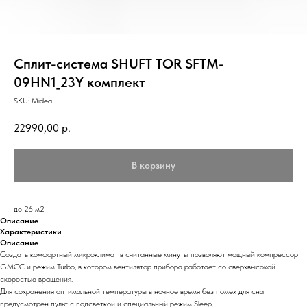
Сплит-система SHUFT TOR SFTM-
09HN1_23Y комплект
SKU:
Midea
22990,00
р.
В корзину
до 26 м2
Описание
Характеристики
Описание
Создать комфортный микроклимат в считанные минуты позволяют мощный компрессор
GMCC и режим Turbo, в котором вентилятор прибора работает со сверхвысокой
скоростью вращения.
Для сохранения оптимальной температуры в ночное время без помех для сна
предусмотрен пульт с подсветкой и специальный режим Sleep.