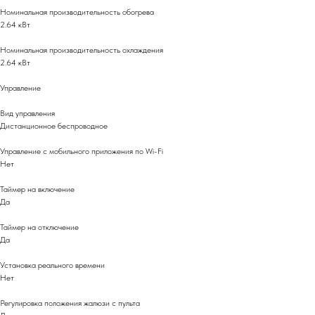
Номинальная производительность обогрева
2.64 кВт
Номинальная производительность охлаждения
2.64 кВт
Управление
Вид управления
Дистанционное беспроводное
Управление c мобильного приложения по Wi-Fi
Нет
Таймер на включение
Да
Таймер на отключение
Да
Установка реального времени
Нет
Регулировка положения жалюзи с пульта