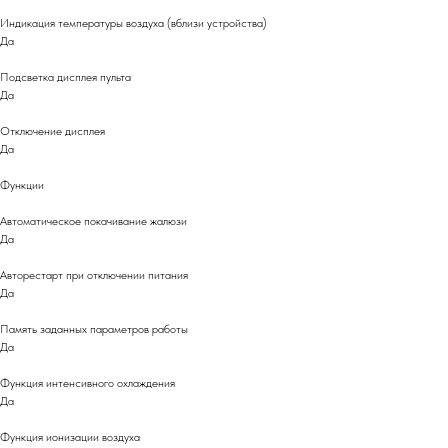
Индикация температуры воздуха (вблизи устройства)
Да
Подсветка дисплея пульта
Да
Отключение дисплея
Да
Функции
Автоматическое покачивание жалюзи
Да
Авторестарт при отключении питания
Да
Память заданных параметров работы
Да
Функция интенсивного охлаждения
Да
Функция ионизации воздуха