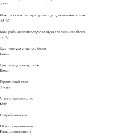
32 °С
Макс. рабочая температура воздуха для внешнего блока
43 °С
Мин. рабочая температура воздуха для внешнего блока
-7 °С
Цвет корпуса внешнего блока
Белый
Цвет корпуса внутр. блока
Белый
Гарантийный срок
3 года
Страна производства
КНР
Потребительские
Область применения
Кондиционирование