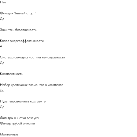
Нет
Функция 'Теплый старт'
Да
Защита и безопасность
Класс энергоэффективности
A
Система самодиагностики неисправности
Да
Комплектность
Набор крепежных элементов в комплекте
Да
Пульт управления в комплекте
Да
Фильтры очистки воздуха
Фильтр грубой очистки
Монтажные