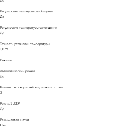
Да
Регулировка температуры обогрева
Да
Регулировка температуры охлаждения
Да
Точность установки температуры
1,0 °С
Режимы
Автоматический режим
Да
Количество скоростей воздушного потока
3
Режим SLEEP
Да
Режим автоочистки
Нет