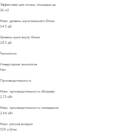
Эффективен для помещ. площадью до
26 м2
Макс. уровень шума внешнего блока
54.5 дБ
Уровень шума внутр. блока
28.5 дБ
Технологии
Инверторная технология
Нет
Производительность
Макс. производительность обогрева
2,73 кВт
Макс. производительность охлаждения
2.64 кВт
Макс. расход воздуха
520 м3/час