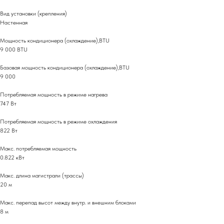
Вид установки (крепления)
Настенная
Мощность кондиционера (охлаждение),BTU
9 000 BTU
Базовая мощность кондиционера (охлаждение),BTU
9 000
Потребляемая мощность в режиме нагрева
747 Вт
Потребляемая мощность в режиме охлаждения
822 Вт
Макс. потребляемая мощность
0.822 кВт
Макс. длина магистрали (трассы)
20 м
Макс. перепад высот между внутр. и внешним блоками
8 м