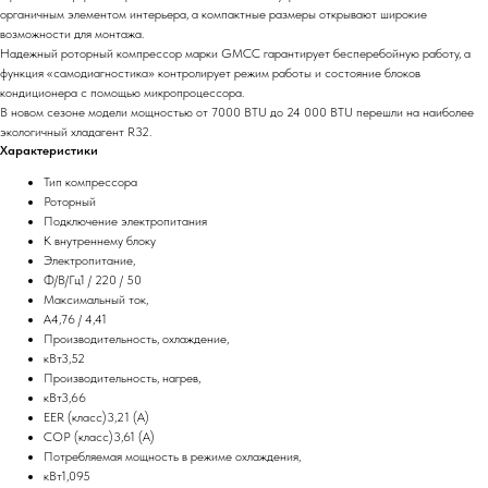
органичным элементом интерьера, а компактные размеры открывают широкие
возможности для монтажа.
Надежный роторный компрессор марки GMCC гарантирует бесперебойную работу, а
функция «самодиагностика» контролирует режим работы и состояние блоков
кондиционера с помощью микропроцессора.
В новом сезоне модели мощностью от 7000 BTU до 24 000 BTU перешли на наиболее
экологичный хладагент R32.
Характеристики
Тип компрессора
Роторный
Подключение электропитания
К внутреннему блоку
Электропитание,
Ф/В/Гц1 / 220 / 50
Максимальный ток,
А4,76 / 4,41
Производительность, охлаждение,
кВт3,52
Производительность, нагрев,
кВт3,66
EER (класс)3,21 (A)
COP (класс)3,61 (A)
Потребляемая мощность в режиме охлаждения,
кВт1,095