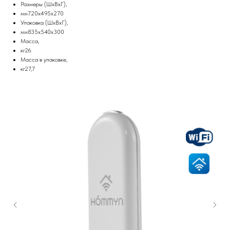
Размеры (ШхВхГ),
мм720x495x270
Упаковка (ШхВхГ),
мм835x540x300
Масса,
кг26
Масса в упаковке,
кг27,7