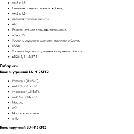
мм3 х 1,5
Сечение соединительного кабеля,
мм5 х 1,5
Автомат токовой защиты,
A16
Рекомендуемая площадь помещения,
м2до 35
Уровень звукового давления наружного блока,
дБ56
Уровень звукового давления внутреннего блока,
дБ26,5/34,5/37,5
Габариты
Блок внутренний LS-H12KFE2
Размеры (ШхВхГ),
мм802x297x189
Упаковка (ШхВхГ),
мм875x380x285
Масса,
кг9
Масса в упаковке,
кг11,4
Блок наружный LU-H12KFE2