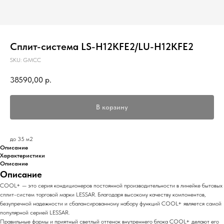
Сплит-система LS-H12KFE2/LU-H12KFE2
SKU:
GMCC
38590,00
р.
В корзину
до 35 м2
Описание
Характеристики
Описание
Описание
COOL+ — это серия кондиционеров постоянной производительности в линейке бытовых
сплит-систем торговой марки LESSAR. Благодаря высокому качеству компонентов,
безупречной надежности и сбалансированному набору функций COOL+ является самой
популярной серией LESSAR.
Правильные формы и приятный светлый оттенок внутреннего блока COOL+ делают его