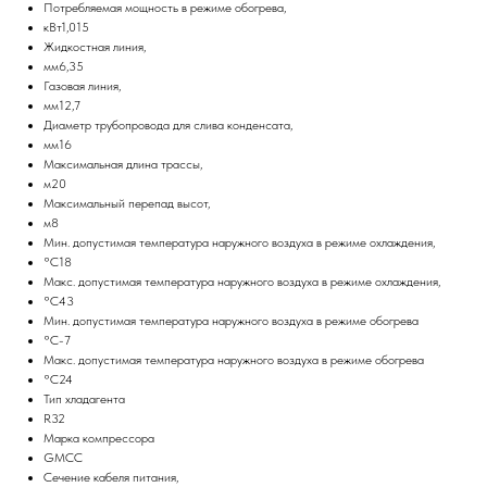
Потребляемая мощность в режиме обогрева,
кВт1,015
Жидкостная линия,
мм6,35
Газовая линия,
мм12,7
Диаметр трубопровода для слива конденсата,
мм16
Максимальная длина трассы,
м20
Максимальный перепад высот,
м8
Мин. допустимая температура наружного воздуха в режиме охлаждения,
°С18
Макс. допустимая температура наружного воздуха в режиме охлаждения,
°С43
Мин. допустимая температура наружного воздуха в режиме обогрева
°С-7
Макс. допустимая температура наружного воздуха в режиме обогрева
°С24
Тип хладагента
R32
Марка компрессора
GMCC
Сечение кабеля питания,