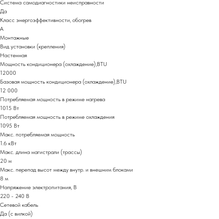
Система самодиагностики неисправности
Да
Класс энергоэффективности, обогрев
A
Монтажные
Вид установки (крепления)
Настенная
Мощность кондиционера (охлаждение),BTU
12000
Базовая мощность кондиционера (охлаждение),BTU
12 000
Потребляемая мощность в режиме нагрева
1015 Вт
Потребляемая мощность в режиме охлаждения
1095 Вт
Макс. потребляемая мощность
1.6 кВт
Макс. длина магистрали (трассы)
20 м
Макс. перепад высот между внутр. и внешним блоками
8 м
Напряжение электропитания, В
220 - 240 В
Сетевой кабель
Да (с вилкой)