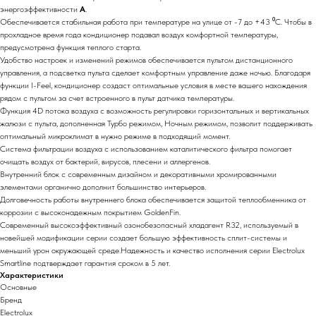
энергоэффективности
А
.
Обеспечивается стабильная работа при температуре на улице от -7 до +43 ⁰С. Чтобы в
прохладное время года кондиционер подавал воздух комфортной температуры,
предусмотрена функция теплого старта.
Удобство настроек и изменений режимов обеспечивается пультом дистанционного
управления, а подсветка пульта сделает комфортным управление даже ночью. Благодаря
функции I-Feel, кондиционер создаст оптимальные условия в месте вашего нахождения
рядом с пультом за счет встроенного в пульт датчика температуры.
Функция 4D потока воздуха с возможность регулировки горизонтальных и вертикальных
жалюзи с пульта, дополненная Турбо режимом, Ночным режимом, позволит поддерживать
оптимальный микроклимат в нужно режиме в подходящий момент.
Система фильтрации воздуха с использованием каталитического фильтра помогает
очищать воздух от бактерий, вирусов, плесени и аллергенов.
Внутренний блок с современным дизайном и декоративными хромированными
элементами органично дополнит большинство интерьеров.
Долговечность работы внутреннего блока обеспечивается защитой теплообменника от
коррозии с высоконадежным покрытием GoldenFin.
Современный высокоэффективный озонобезопасный хладагент R32, используемый в
новейшей модификации серии создает большую эффективность сплит-системы и
меньший урон окружающей среде.Надежность и качество исполнения серии Electrolux
Smartline подтверждает гарантия сроком в 5 лет.
Характеристики
Основные
Бренд
Electrolux