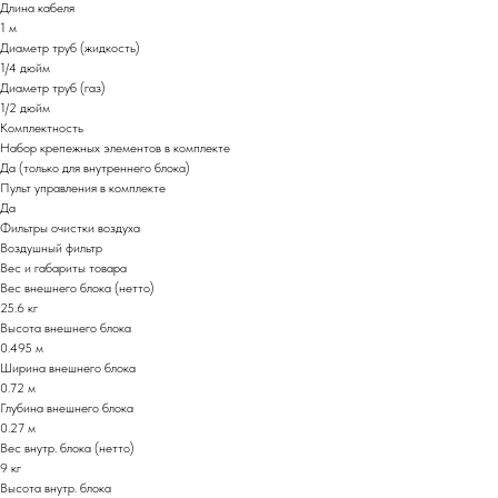
Длина кабеля
1 м
Диаметр труб (жидкость)
1/4 дюйм
Диаметр труб (газ)
1/2 дюйм
Комплектность
Набор крепежных элементов в комплекте
Да (только для внутреннего блока)
Пульт управления в комплекте
Да
Фильтры очистки воздуха
Воздушный фильтр
Вес и габариты товара
Вес внешнего блока (нетто)
25.6 кг
Высота внешнего блока
0.495 м
Ширина внешнего блока
0.72 м
Глубина внешнего блока
0.27 м
Вес внутр. блока (нетто)
9 кг
Высота внутр. блока