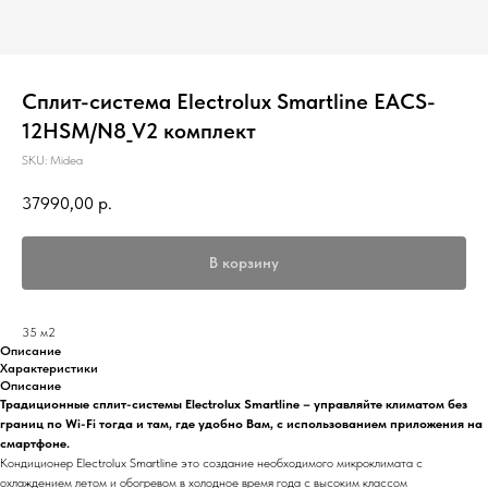
Сплит-система Electrolux Smartline EACS-
12HSM/N8_V2 комплект
SKU:
Midea
37990,00
р.
В корзину
35 м2
Описание
Характеристики
Описание
Традиционные сплит-системы Electrolux
Smartline
– управляйте климатом без
границ по Wi-Fi тогда и там, где удобно Вам, с использованием приложения на
смартфоне.
Кондиционер Electrolux Smartline это создание необходимого микроклимата с
охлаждением летом и обогревом в холодное время года с высоким классом