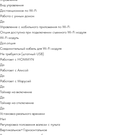
Вид управления
Дистанционное по Wi-Fi
Работа с умным домом
Да
Управление c мобильного приложения по Wi-Fi
Опция доступна при подключении съемного Wi-Fi модуля
Wi-Fi модуль
Доп.опция
Соединительный кабель для Wi-Fi модуля
Не требуется (штатный USB)
Работает с HOMMYN
Да
Работает с Алисой
Да
Работает с Марусей
Да
Таймер на включение
Да
Таймер на отключение
Да
Установка реального времени
Нет
Регулировка положения жалюзи с пульта
Вертикальное+Горизонтальное