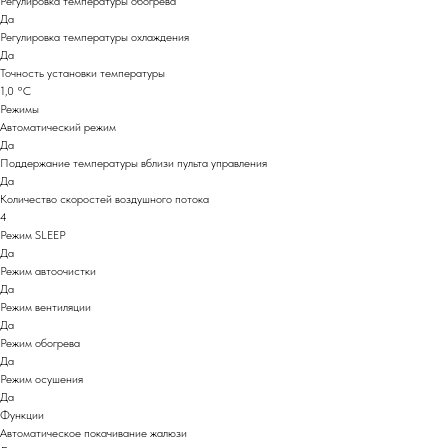
Регулировка температуры обогрева
Да
Регулировка температуры охлаждения
Да
Точность установки температуры
1,0 °С
Режимы
Автоматический режим
Да
Поддержание температуры вблизи пульта управления
Да
Количество скоростей воздушного потока
4
Режим SLEEP
Да
Режим автоочистки
Да
Режим вентиляции
Да
Режим обогрева
Да
Режим осушения
Да
Функции
Автоматическое покачивание жалюзи