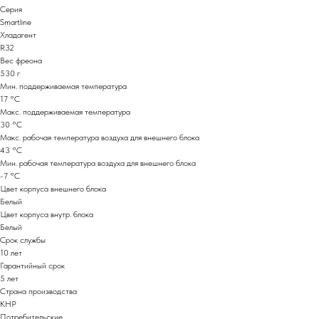
Серия
Smartline
Хладагент
R32
Вес фреона
530 г
Мин. поддерживаемая температура
17 °С
Макс. поддерживаемая температура
30 °С
Макс. рабочая температура воздуха для внешнего блока
43 °С
Мин. рабочая температура воздуха для внешнего блока
-7 °С
Цвет корпуса внешнего блока
Белый
Цвет корпуса внутр. блока
Белый
Срок службы
10 лет
Гарантийный срок
5 лет
Страна производства
КНР
Потребительские