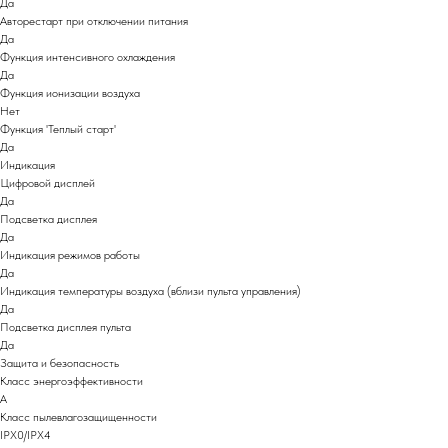
Да
Авторестарт при отключении питания
Да
Функция интенсивного охлаждения
Да
Функция ионизации воздуха
Нет
Функция 'Теплый старт'
Да
Индикация
Цифровой дисплей
Да
Подсветка дисплея
Да
Индикация режимов работы
Да
Индикация температуры воздуха (вблизи пульта управления)
Да
Подсветка дисплея пульта
Да
Защита и безопасность
Класс энергоэффективности
A
Класс пылевлагозащищенности
IPX0/IPX4