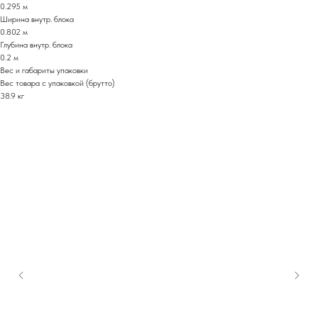
0.295 м
Ширина внутр. блока
0.802 м
Глубина внутр. блока
0.2 м
Вес и габариты упаковки
Вес товара с упаковкой (брутто)
38.9 кг