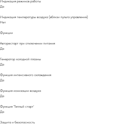
Индикация режимов работы
Да
Индикация температуры воздуха (вблизи пульта управления)
Нет
Функции
Авторестарт при отключении питания
Да
Генератор холодной плазмы
Да
Функция интенсивного охлаждения
Да
Функция ионизации воздуха
Да
Функция 'Теплый старт'
Да
Защита и безопасность