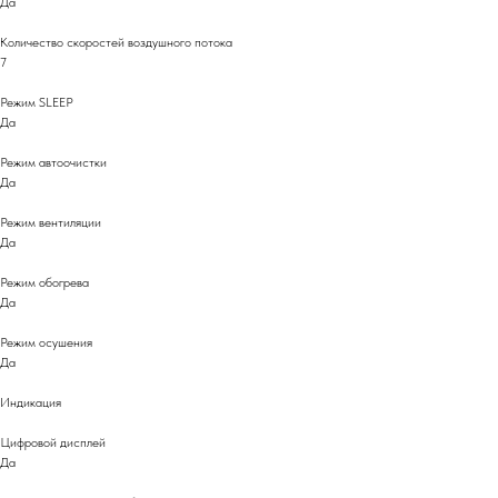
Да
Количество скоростей воздушного потока
7
Режим SLEEP
Да
Режим автоочистки
Да
Режим вентиляции
Да
Режим обогрева
Да
Режим осушения
Да
Индикация
Цифровой дисплей
Да