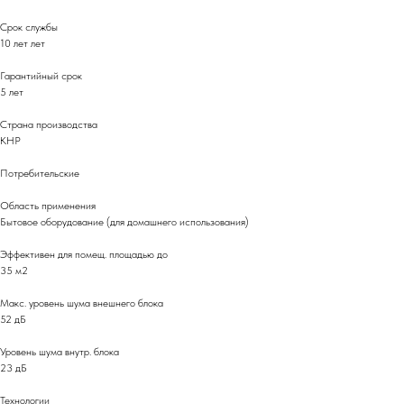
Срок службы
10 лет лет
Гарантийный срок
5 лет
Страна производства
КНР
Потребительские
Область применения
Бытовое оборудование (для домашнего использования)
Эффективен для помещ. площадью до
35 м2
Макс. уровень шума внешнего блока
52 дБ
Уровень шума внутр. блока
23 дБ
Технологии