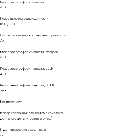
Класс энергоэффективности
A++
Класс пылевлагозащищенности
IPX0/IPX4
Система самодиагностики неисправности
Да
Класс энергоэффективности, обогрев
A++
Класс энергоэффективности, SEER
A++
Класс энергоэффективности, SCOP
A++
Комплектность
Набор крепежных элементов в комплекте
Да (только для внутреннего блока)
Пульт управления в комплекте
Да