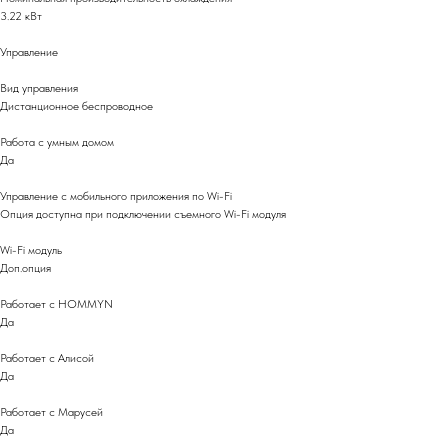
3.22 кВт
Управление
Вид управления
Дистанционное беспроводное
Работа с умным домом
Да
Управление c мобильного приложения по Wi-Fi
Опция доступна при подключении съемного Wi-Fi модуля
Wi-Fi модуль
Доп.опция
Работает с HOMMYN
Да
Работает с Алисой
Да
Работает с Марусей
Да