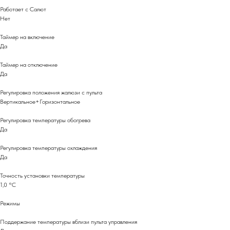
Работает с Салют
Нет
Таймер на включение
Да
Таймер на отключение
Да
Регулировка положения жалюзи с пульта
Вертикальное+Горизонтальное
Регулировка температуры обогрева
Да
Регулировка температуры охлаждения
Да
Точность установки температуры
1,0 °С
Режимы
Поддержание температуры вблизи пульта управления