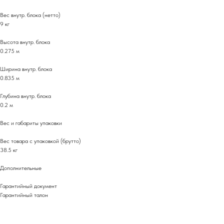
Вес внутр. блока (нетто)
9 кг
Высота внутр. блока
0.275 м
Ширина внутр. блока
0.835 м
Глубина внутр. блока
0.2 м
Вес и габариты упаковки
Вес товара с упаковкой (брутто)
38.5 кг
Дополнительные
Гарантийный документ
Гарантийный талон