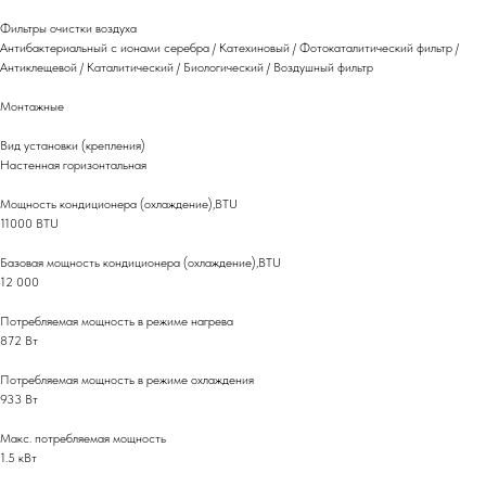
Фильтры очистки воздуха
Антибактериальный с ионами серебра / Катехиновый / Фотокаталитический фильтр /
Антиклещевой / Каталитический / Биологический / Воздушный фильтр
Монтажные
Вид установки (крепления)
Настенная горизонтальная
Мощность кондиционера (охлаждение),BTU
11000 BTU
Базовая мощность кондиционера (охлаждение),BTU
12 000
Потребляемая мощность в режиме нагрева
872 Вт
Потребляемая мощность в режиме охлаждения
933 Вт
Макс. потребляемая мощность
1.5 кВт