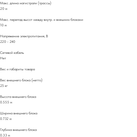
Макс. длина магистрали (трассы)
20 м
Макс. перепад высот между внутр. и внешним блоками
10 м
Напряжение электропитания, В
220 - 240
Сетевой кабель
Нет
Вес и габариты товара
Вес внешнего блока (нетто)
25 кг
Высота внешнего блока
0.555 м
Ширина внешнего блока
0.732 м
Глубина внешнего блока
0.33 м