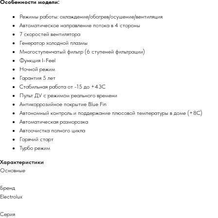
Особенности модели:
Режимы работы: охлаждение/обогрев/осушение/вентиляция
Автоматическое направление потока в 4 стороны
7 скоростей вентилятора
Генератор холодной плазмы
Многоступенчатый фильтр (6 ступеней фильтрации)
Функция I-Feel
Ночной режим
Гарантия 5 лет
Стабильная работа от -15 до +43C
Пульт ДУ с режимом реального времени
Антикоррозийное покрытие Blue Fin
Автономный контроль и поддержание плюсовой температуры в доме (+8C)
Автоматическая разморозка
Автоочистка полного цикла
Горячий старт
Турбо режим
Характеристики
Основные
Бренд
Electrolux
Серия