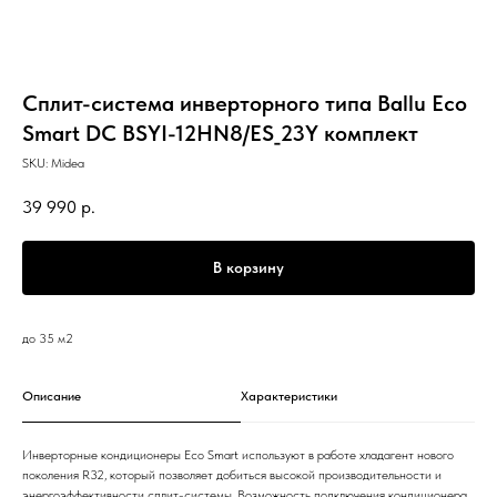
Сплит-система инверторного типа Ballu Eco
Smart DC BSYI-12HN8/ES_23Y комплект
SKU:
Midea
39 990
р.
В корзину
до 35 м2
Описание
Характеристики
Инверторные кондиционеры Eco Smart используют в работе хладагент нового
поколения R32, который позволяет добиться высокой производительности и
энергоэффективности сплит-системы. Возможность подключения кондиционера