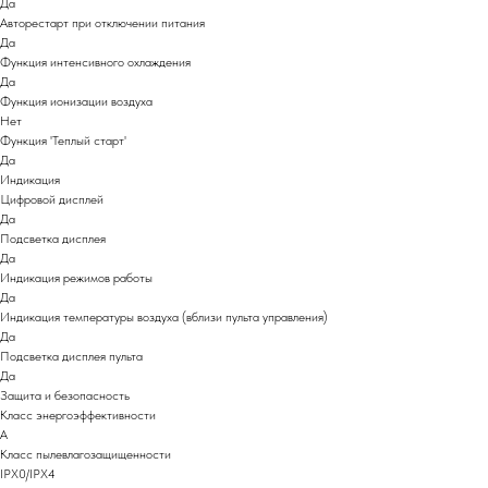
Да
Авторестарт при отключении питания
Да
Функция интенсивного охлаждения
Да
Функция ионизации воздуха
Нет
Функция 'Теплый старт'
Да
Индикация
Цифровой дисплей
Да
Подсветка дисплея
Да
Индикация режимов работы
Да
Индикация температуры воздуха (вблизи пульта управления)
Да
Подсветка дисплея пульта
Да
Защита и безопасность
Класс энергоэффективности
A
Класс пылевлагозащищенности
IPX0/IPX4