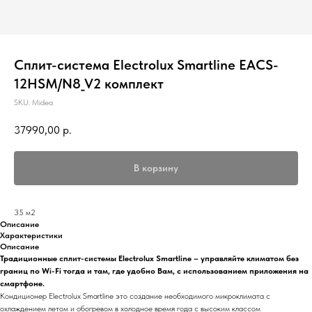
Сплит-система Electrolux Smartline EACS-
12HSM/N8_V2 комплект
SKU:
Midea
37990,00
р.
В корзину
35 м2
Описание
Характеристики
Описание
Традиционные сплит-системы Electrolux
Smartline
– управляйте климатом без
границ по Wi-Fi тогда и там, где удобно Вам, с использованием приложения на
смартфоне.
Кондиционер Electrolux Smartline это создание необходимого микроклимата с
охлаждением летом и обогревом в холодное время года с высоким классом