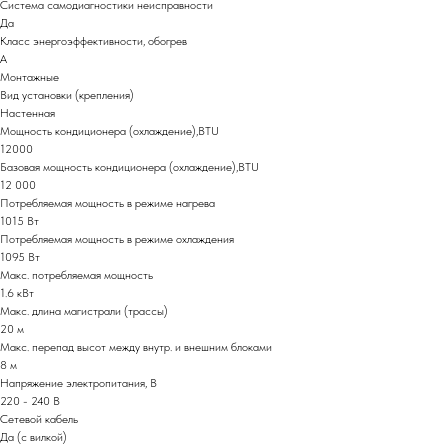
Система самодиагностики неисправности
Да
Класс энергоэффективности, обогрев
A
Монтажные
Вид установки (крепления)
Настенная
Мощность кондиционера (охлаждение),BTU
12000
Базовая мощность кондиционера (охлаждение),BTU
12 000
Потребляемая мощность в режиме нагрева
1015 Вт
Потребляемая мощность в режиме охлаждения
1095 Вт
Макс. потребляемая мощность
1.6 кВт
Макс. длина магистрали (трассы)
20 м
Макс. перепад высот между внутр. и внешним блоками
8 м
Напряжение электропитания, В
220 - 240 В
Сетевой кабель
Да (с вилкой)