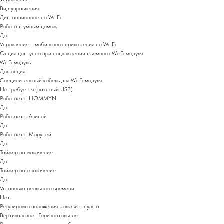
Вид управления
Дистанционное по Wi-Fi
Работа с умным домом
Да
Управление c мобильного приложения по Wi-Fi
Опция доступна при подключении съемного Wi-Fi модуля
Wi-Fi модуль
Доп.опция
Соединительный кабель для Wi-Fi модуля
Не требуется (штатный USB)
Работает с HOMMYN
Да
Работает с Алисой
Да
Работает с Марусей
Да
Таймер на включение
Да
Таймер на отключение
Да
Установка реального времени
Нет
Регулировка положения жалюзи с пульта
Вертикальное+Горизонтальное