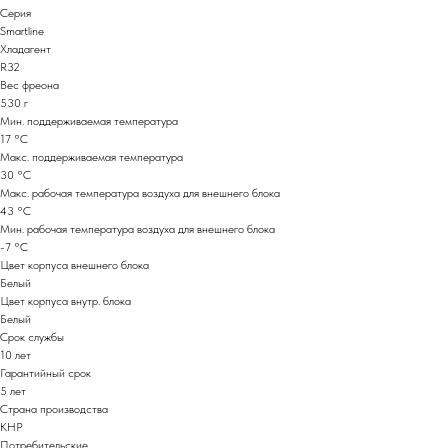
Серия
Smartline
Хладагент
R32
Вес фреона
530 г
Мин. поддерживаемая температура
17 °С
Макс. поддерживаемая температура
30 °С
Макс. рабочая температура воздуха для внешнего блока
43 °С
Мин. рабочая температура воздуха для внешнего блока
-7 °С
Цвет корпуса внешнего блока
Белый
Цвет корпуса внутр. блока
Белый
Срок службы
10 лет
Гарантийный срок
5 лет
Страна производства
КНР
Потребительские