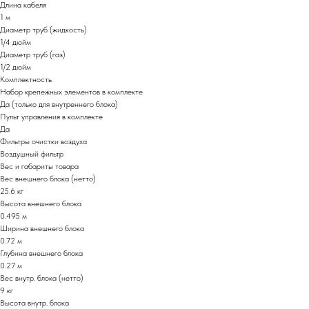
Длина кабеля
1 м
Диаметр труб (жидкость)
1/4 дюйм
Диаметр труб (газ)
1/2 дюйм
Комплектность
Набор крепежных элементов в комплекте
Да (только для внутреннего блока)
Пульт управления в комплекте
Да
Фильтры очистки воздуха
Воздушный фильтр
Вес и габариты товара
Вес внешнего блока (нетто)
25.6 кг
Высота внешнего блока
0.495 м
Ширина внешнего блока
0.72 м
Глубина внешнего блока
0.27 м
Вес внутр. блока (нетто)
9 кг
Высота внутр. блока