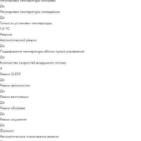
Регулировка температуры обогрева
Да
Регулировка температуры охлаждения
Да
Точность установки температуры
1,0 °С
Режимы
Автоматический режим
Да
Поддержание температуры вблизи пульта управления
Да
Количество скоростей воздушного потока
4
Режим SLEEP
Да
Режим автоочистки
Да
Режим вентиляции
Да
Режим обогрева
Да
Режим осушения
Да
Функции
Автоматическое покачивание жалюзи