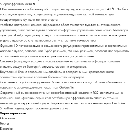
энергоэффективности
А
.
Обеспечивается стабильная работа при температуре на улице от -7 до +43 ⁰С. Чтобы в
прохладное время года кондиционер подавал воздух комфортной температуры,
предусмотрена функция теплого старта.
Удобство настроек и изменений режимов обеспечивается пультом дистанционного
управления, а подсветка пульта сделает комфортным управление даже ночью. Благодаря
функции I-Feel, кондиционер создаст оптимальные условия в месте вашего нахождения
рядом с пультом за счет встроенного в пульт датчика температуры.
Функция 4D потока воздуха с возможность регулировки горизонтальных и вертикальных
жалюзи с пульта, дополненная Турбо режимом, Ночным режимом, позволит поддерживать
оптимальный микроклимат в нужно режиме в подходящий момент.
Система фильтрации воздуха с использованием каталитического фильтра помогает
очищать воздух от бактерий, вирусов, плесени и аллергенов.
Внутренний блок с современным дизайном и декоративными хромированными
элементами органично дополнит большинство интерьеров.
Долговечность работы внутреннего блока обеспечивается защитой теплообменника от
коррозии с высоконадежным покрытием GoldenFin.
Современный высокоэффективный озонобезопасный хладагент R32, используемый в
новейшей модификации серии создает большую эффективность сплит-системы и
меньший урон окружающей среде.Надежность и качество исполнения серии Electrolux
Smartline подтверждает гарантия сроком в 5 лет.
Характеристики
Основные
Бренд
Electrolux