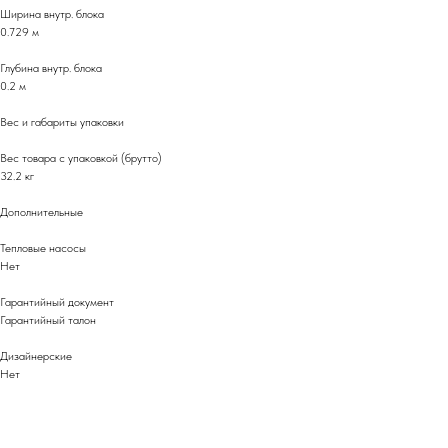
Ширина внутр. блока
0.729 м
Глубина внутр. блока
0.2 м
Вес и габариты упаковки
Вес товара с упаковкой (брутто)
32.2 кг
Дополнительные
Тепловые насосы
Нет
Гарантийный документ
Гарантийный талон
Дизайнерские
Нет