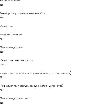
Режим осушения
Да
Режим размораживания внешнего блока
Да
Индикация
Цифровой дисплей
Да
Подсветка дисплея
Да
Индикация режимов работы
Нет
Индикация температуры воздуха (вблизи пульта управления)
Да
Индикация температуры воздуха (вблизи устройства)
Да
Подсветка дисплея пульта
Да