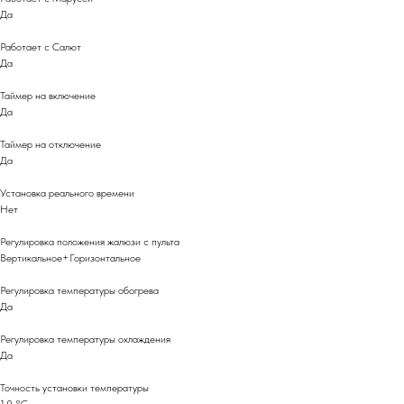
Да
Работает с Салют
Да
Таймер на включение
Да
Таймер на отключение
Да
Установка реального времени
Нет
Регулировка положения жалюзи с пульта
Вертикальное+Горизонтальное
Регулировка температуры обогрева
Да
Регулировка температуры охлаждения
Да
Точность установки температуры
1,0 °С