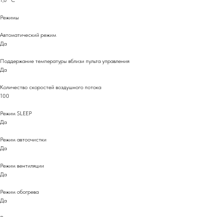
Режимы
Автоматический режим
Да
Поддержание температуры вблизи пульта управления
Да
Количество скоростей воздушного потока
100
Режим SLEEP
Да
Режим автоочистки
Да
Режим вентиляции
Да
Режим обогрева
Да