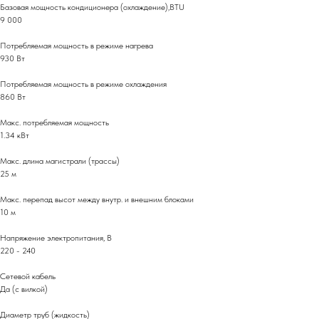
Базовая мощность кондиционера (охлаждение),BTU
9 000
Потребляемая мощность в режиме нагрева
930 Вт
Потребляемая мощность в режиме охлаждения
860 Вт
Макс. потребляемая мощность
1.34 кВт
Макс. длина магистрали (трассы)
25 м
Макс. перепад высот между внутр. и внешним блоками
10 м
Напряжение электропитания, В
220 - 240
Сетевой кабель
Да (с вилкой)
Диаметр труб (жидкость)