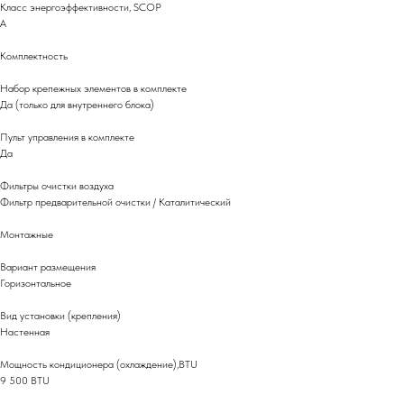
Класс энергоэффективности, SCOP
A
Комплектность
Набор крепежных элементов в комплекте
Да (только для внутреннего блока)
Пульт управления в комплекте
Да
Фильтры очистки воздуха
Фильтр предварительной очистки / Каталитический
Монтажные
Вариант размещения
Горизонтальное
Вид установки (крепления)
Настенная
Мощность кондиционера (охлаждение),BTU
9 500 BTU