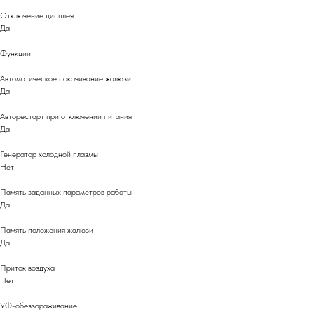
Отключение дисплея
Да
Функции
Автоматическое покачивание жалюзи
Да
Авторестарт при отключении питания
Да
Генератор холодной плазмы
Нет
Память заданных параметров работы
Да
Память положения жалюзи
Да
Приток воздуха
Нет
УФ-обеззараживание