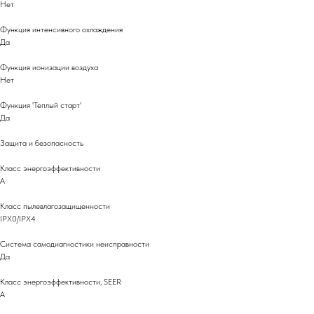
Нет
Функция интенсивного охлаждения
Да
Функция ионизации воздуха
Нет
Функция 'Теплый старт'
Да
Защита и безопасность
Класс энергоэффективности
A
Класс пылевлагозащищенности
IPX0/IPX4
Система самодиагностики неисправности
Да
Класс энергоэффективности, SEER
A