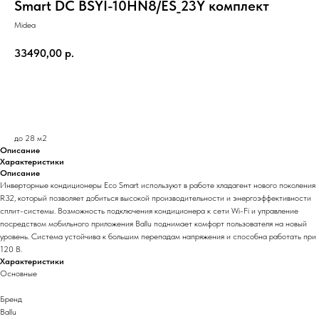
Smart DC BSYI-10HN8/ES_23Y комплект
Midea
33490,00
р.
В корзину
до 28 м2
Описание
Характеристики
Описание
Инверторные кондиционеры Eco Smart используют в работе хладагент нового поколения
R32, который позволяет добиться высокой производительности и энергоэффективности
сплит-системы. Возможность подключения кондиционера к сети Wi-Fi и управление
посредством мобильного приложения Ballu поднимает комфорт пользователя на новый
уровень. Система устойчива к большим перепадам напряжения и способна работать при
120 В.
Характеристики
Основные
Бренд
Ballu