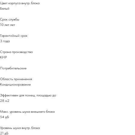
Цвет корпуса внутр. блока
Белый
Срок службы
10 лет лет
Гарантийный срок
3 года
Страна производства
КНР
Потребительские
Область применения
Кондиционирование
Эффективен для помещ. площадью до
28 м2
Макс. уровень шума внешнего блока
54 дБ
Уровень шума внутр. блока
21 дБ