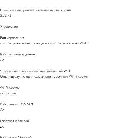
Номинальная производительность охлаждения
2.78 кВт
Управление
Вид управления
Дистанционное беспроводное / Дистанционное по Wi-Fi
Работа с умным домом
Да
Управление c мобильного приложения по Wi-Fi
Опция доступна при подключении съемного Wi-Fi модуля
Wi-Fi модуль
Доп.опция
Работает с HOMMYN
Да
Работает с Алисой
Да
Работает с Марусей