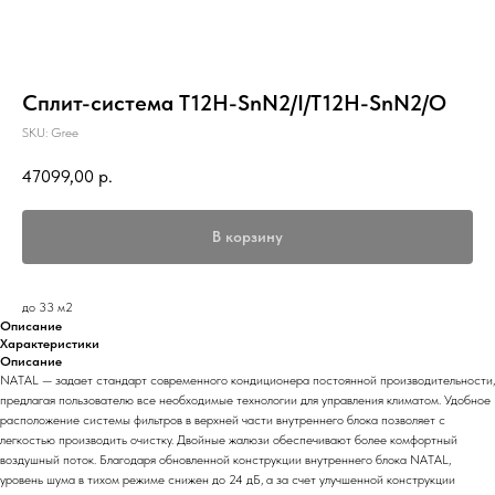
Сплит-система T12H-SnN2/I/T12H-SnN2/O
SKU:
Gree
47099,00
р.
В корзину
до 33 м2
Описание
Характеристики
Описание
NATAL — задает стандарт современного кондиционера постоянной производительности,
предлагая пользователю все необходимые технологии для управления климатом. Удобное
расположение системы фильтров в верхней части внутреннего блока позволяет с
легкостью производить очистку. Двойные жалюзи обеспечивают более комфортный
воздушный поток. Благодаря обновленной конструкции внутреннего блока NATAL,
уровень шума в тихом режиме снижен до 24 дБ, а за счет улучшенной конструкции