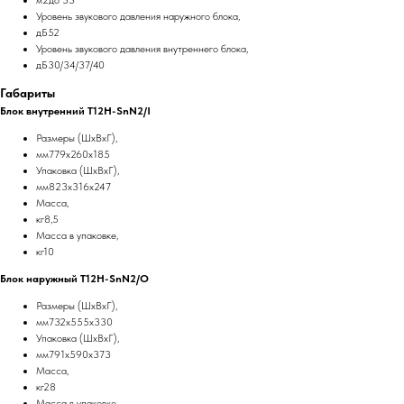
м2до 33
Уровень звукового давления наружного блока,
дБ52
Уровень звукового давления внутреннего блока,
дБ30/34/37/40
Габариты
Блок внутренний T12H-SnN2/I
Размеры (ШхВхГ),
мм779x260x185
Упаковка (ШхВхГ),
мм823x316x247
Масса,
кг8,5
Масса в упаковке,
кг10
Блок наружный T12H-SnN2/O
Размеры (ШхВхГ),
мм732x555x330
Упаковка (ШхВхГ),
мм791x590x373
Масса,
кг28
Масса в упаковке,