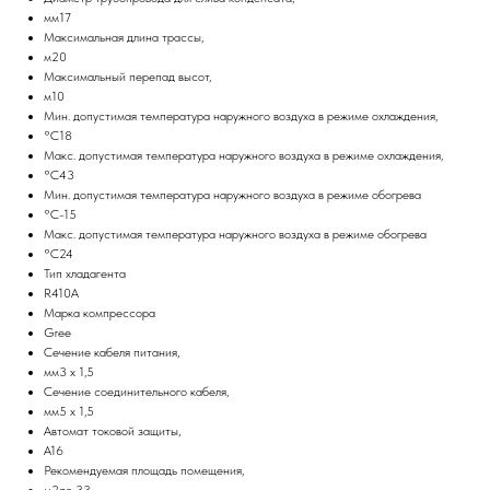
мм17
Максимальная длина трассы,
м20
Максимальный перепад высот,
м10
Мин. допустимая температура наружного воздуха в режиме охлаждения,
°С18
Макс. допустимая температура наружного воздуха в режиме охлаждения,
°С43
Мин. допустимая температура наружного воздуха в режиме обогрева
°С-15
Макс. допустимая температура наружного воздуха в режиме обогрева
°С24
Тип хладагента
R410A
Марка компрессора
Gree
Сечение кабеля питания,
мм3 х 1,5
Сечение соединительного кабеля,
мм5 х 1,5
Автомат токовой защиты,
A16
Рекомендуемая площадь помещения,