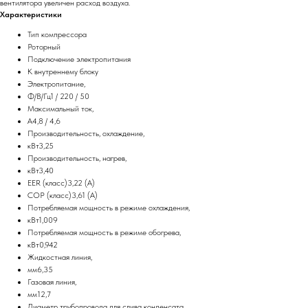
вентилятора увеличен расход воздуха.
Характеристики
Тип компрессора
Роторный
Подключение электропитания
К внутреннему блоку
Электропитание,
Ф/В/Гц1 / 220 / 50
Максимальный ток,
А4,8 / 4,6
Производительность, охлаждение,
кВт3,25
Производительность, нагрев,
кВт3,40
EER (класс)3,22 (A)
COP (класс)3,61 (A)
Потребляемая мощность в режиме охлаждения,
кВт1,009
Потребляемая мощность в режиме обогрева,
кВт0,942
Жидкостная линия,
мм6,35
Газовая линия,
мм12,7
Диаметр трубопровода для слива конденсата,